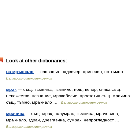
Look at other dictionaries:
на мръкнало
— словосъч. надвечер, привечер, по тъмно …
Български синонимен речник
мрак
— същ. тъмнина, тъмнило, нощ, вечер, сянка същ.
невежество, незнание, мракобесие, простотия същ. мрачина
същ. тъмно, мръкнало …
Български синонимен речник
мрачина
— същ. мрак, полумрак, тъмнина, мрачевина,
мръкнало, здрач, дрезгавина, сумрак, непрогледност …
Български синонимен речник