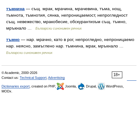
тъмнина
— същ. мрак, мрачина, мрачевина, тъма, нощ,
тъмнота, тъмнотия, сянка, непроницаемост, непрогледност
същ. невежество, мракобесие, обскурантизъм същ. тъмно,
мръкнало …
Български синонимен речник
тъмно
— нар. мрачно, като в рог, непрогледно, непроницаемо
нар. неясно, замъглено нар. тъмнина, мрак, мръкнало …
Български синонимен речник
© Academic, 2000-2026
18+
Contact us:
Technical Support
,
Advertising
Dictionaries export
, created on PHP,
Joomla,
Drupal,
WordPress,
MODx.