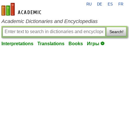
RU
DE
ES
FR
en-academic.com
Academic Dictionaries and Encyclopedias
Search!
Interpretations
Translations
Books
Игры ⚽