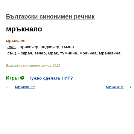
Български синонимен речник
мръкнало
мръкнало
нар.
-
привечер, надвечер, тъмно
същ.
-
здрач, вечер, мрак, тъмнина, мрачина, мрачевина
Български синонимен речник
.
2013
.
Игры ⚽
Нужно сделать НИР?
мръква се
мрънкам