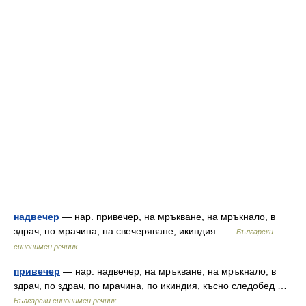
надвечер
— нар. привечер, на мръкване, на мръкнало, в
здрач, по мрачина, на свечеряване, икиндия …
Български
синонимен речник
привечер
— нар. надвечер, на мръкване, на мръкнало, в
здрач, по здрач, по мрачина, по икиндия, късно следобед …
Български синонимен речник